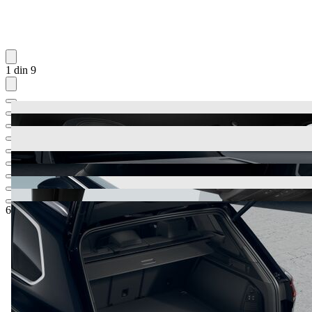
1 din 9
68.045,63 €
1