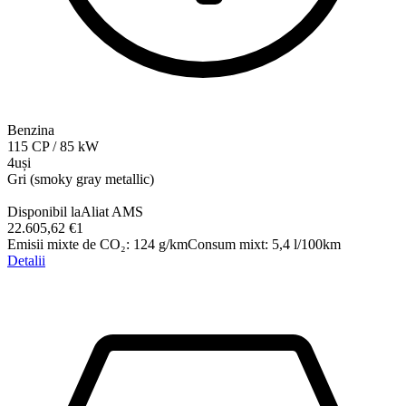
Benzina
115
CP
/
85
kW
4uși
Gri (smoky gray metallic)
Disponibil la
Aliat AMS
22.605,62 €
1
Emisii mixte de CO₂
:
124
g/km
Consum mixt
:
5,4
l/100km
Detalii