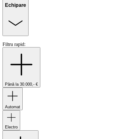
Echipare
Filtru rapid:
Până la 30.000,- €
Automat
Electro