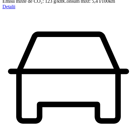
Emisii mixte de CO₂
:
123
g/km
Consum mixt
:
5,4
l/100km
Detalii