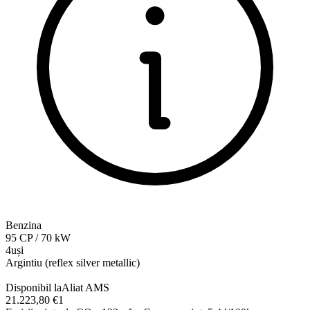
Benzina
95
CP
/
70
kW
4uși
Argintiu (reflex silver metallic)
Disponibil la
Aliat AMS
21.223,80 €
1