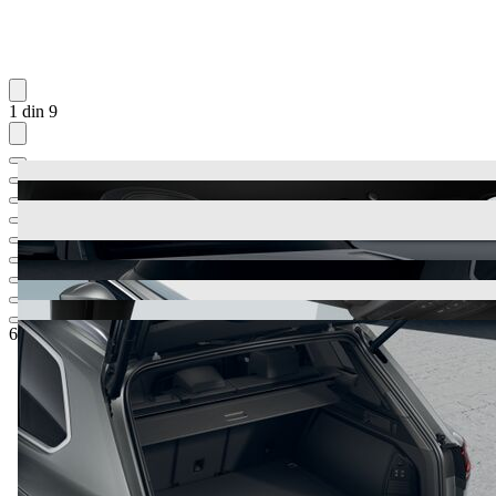
1 din 9
68.045,63 €
1