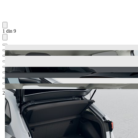
1 din 9
24.305,67 €
1