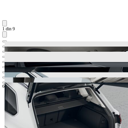
1 din 9
66.752,14 €
1